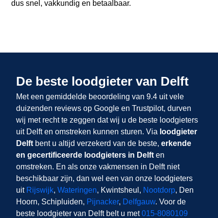
dus snel, vakkundig en betaalbaar.
De beste loodgieter van Delft
Met een gemiddelde beoordeling van 9.4 uit vele
duizenden reviews op Google en Trustpilot, durven
wij met recht te zeggen dat wij u de beste loodgieters
uit Delft en omstreken kunnen sturen. Via
loodgieter
Delft
bent u altijd verzekerd van de beste,
erkende
en gecertificeerde loodgieters in Delft
en
omstreken. En als onze vakmensen in Delft niet
beschikbaar zijn, dan wel een van onze loodgieters
uit
Rijswijk
,
Wateringen
, Kwintsheul,
Nootdorp
, Den
Hoorn, Schipluiden,
Pijnacker
,
Delfgauw
. Voor de
beste loodgieter van Delft belt u met
015-8080109