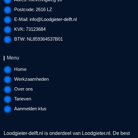
Postcode: 2616 LZ
E-Mail:
info@Loodgieter-delft.nl
KVK: 73123684
BTW: NL859364537B01
Menu
Home
Werkzaamheden
Over ons
Tarieven
Aanmelden klus
Loodgieter-delft.nl is onderdeel van
Loodgieter.nl
. De best